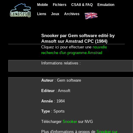
Mobile
Fichiers
CSA8 & FAQ
Emulation
Liens
Jeux
Archives
Snooker par Gem software edité by
Amsoft sur Amstrad CPC (1984)
Cliquez ici pour effectuer une
nouvelle
recherche d'un programme Amstrad
Informations relatives :
Auteur
: Gem software
Editeur
: Amsoft
Année
: 1984
Type
: Sports
Télécharger
Snooker
sur NVG
Plus d'informations à propos de
Snooker sur