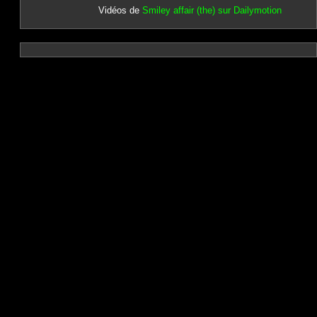
Vidéos de
Smiley affair (the) sur Dailymotion