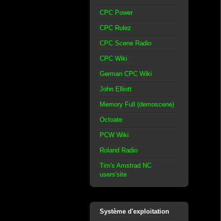
CPC Power
CPC Rulez
CPC Scene Radio
CPC Wiki
German CPC Wiki
John Elliott
Memory Full (demoscene)
Octoate
PCW Wiki
Roland Radio
Tim's Amstrad NC
users'site
Système d'exploitation