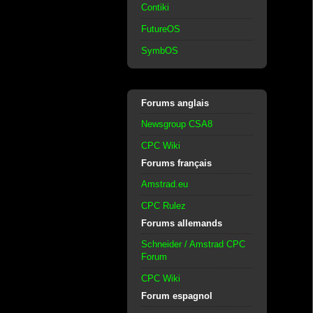
Contiki
FutureOS
SymbOS
Forums anglais
Newsgroup CSA8
CPC Wiki
Forums français
Amstrad.eu
CPC Rulez
Forums allemands
Schneider / Amstrad CPC
Forum
CPC Wiki
Forum espagnol