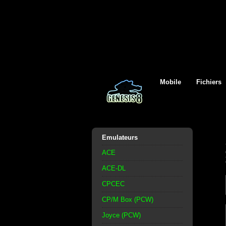
Mobile
Fichiers
Emulateurs
ACE
ACE-DL
CPCEC
CP/M Box (PCW)
Joyce (PCW)