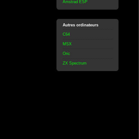
Amstrad ESP
Autres ordinateurs
C64
MSX
Oric
ZX Spectrum