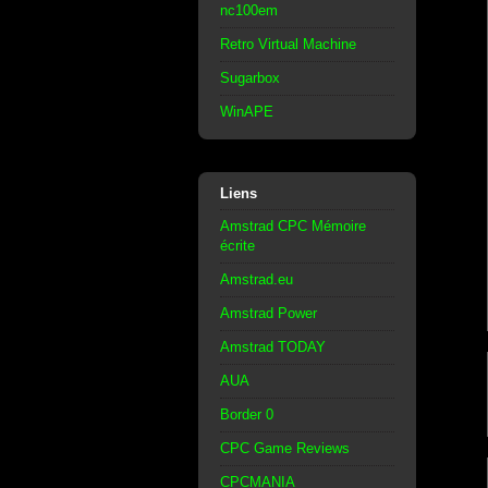
nc100em
Retro Virtual Machine
Sugarbox
WinAPE
Liens
Amstrad CPC Mémoire
écrite
Amstrad.eu
Amstrad Power
Amstrad TODAY
AUA
Border 0
CPC Game Reviews
CPCMANIA