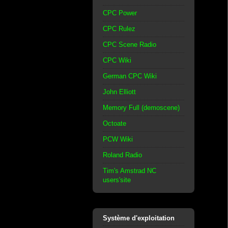
CPC Power
CPC Rulez
CPC Scene Radio
CPC Wiki
German CPC Wiki
John Elliott
Memory Full (demoscene)
Octoate
PCW Wiki
Roland Radio
Tim's Amstrad NC
users'site
Système d'exploitation