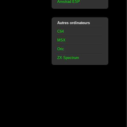
Amstrad ESP
Autres ordinateurs
C64
MSX
Oric
ZX Spectrum