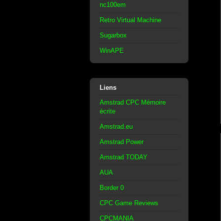
nc100em
Retro Virtual Machine
Sugarbox
WinAPE
Liens
Amstrad CPC Mémoire
écrite
Amstrad.eu
Amstrad Power
Amstrad TODAY
AUA
Border 0
CPC Game Reviews
CPCMANIA