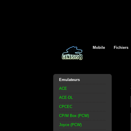
Mobile
Fichiers
Emulateurs
ACE
ACE-DL
CPCEC
CP/M Box (PCW)
Joyce (PCW)