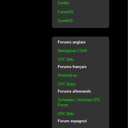
Contiki
FutureOS
SymbOS
Forums anglais
Newsgroup CSA8
CPC Wiki
Forums français
Amstrad.eu
CPC Rulez
Forums allemands
Schneider / Amstrad CPC
Forum
CPC Wiki
Forum espagnol