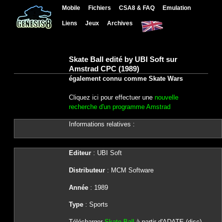
Mobile
Fichiers
CSA8 & FAQ
Emulation
Liens
Jeux
Archives
Skate Ball edité by UBI Soft sur
Amstrad CPC (1989)
également connu comme Skate Wars
Cliquez ici pour effectuer une
nouvelle
recherche d'un programme Amstrad
Informations relatives :
Editeur
: UBI Soft
Distributeur
: MCM Software
Année
: 1989
Type
: Sports
Télécharger
Skate Ball
à partir d'ADATE (disc)