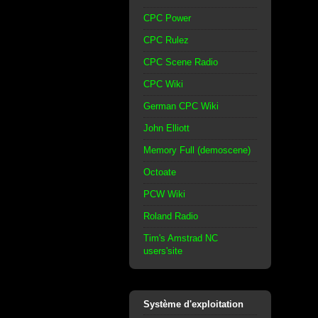
CPC Power
CPC Rulez
CPC Scene Radio
CPC Wiki
German CPC Wiki
John Elliott
Memory Full (demoscene)
Octoate
PCW Wiki
Roland Radio
Tim's Amstrad NC
users'site
Système d'exploitation