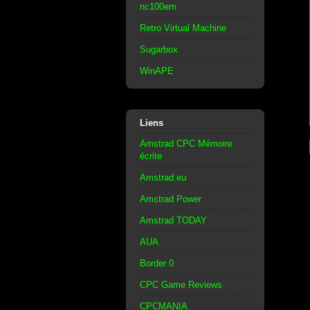
nc100em
Retro Virtual Machine
Sugarbox
WinAPE
Liens
Amstrad CPC Mémoire
écrite
Amstrad.eu
Amstrad Power
Amstrad TODAY
AUA
Border 0
CPC Game Reviews
CPCMANIA