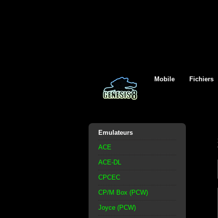
Mobile
Fichiers
Emulateurs
ACE
ACE-DL
CPCEC
CP/M Box (PCW)
Joyce (PCW)