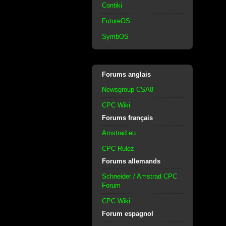
Contiki
FutureOS
SymbOS
Forums anglais
Newsgroup CSA8
CPC Wiki
Forums français
Amstrad.eu
CPC Rulez
Forums allemands
Schneider / Amstrad CPC
Forum
CPC Wiki
Forum espagnol