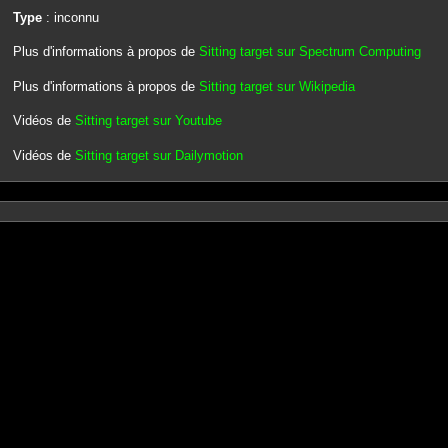
Type
: inconnu
Plus d'informations à propos de
Sitting target sur Spectrum Computing
Plus d'informations à propos de
Sitting target sur Wikipedia
Vidéos de
Sitting target sur Youtube
Vidéos de
Sitting target sur Dailymotion