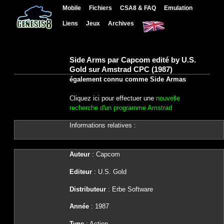
Mobile
Fichiers
CSA8 & FAQ
Emulation
Liens
Jeux
Archives
Side Arms par Capcom edité by U.S.
Gold sur Amstrad CPC (1987)
également connu comme Side Armas
Cliquez ici pour effectuer une
nouvelle
recherche d'un programme Amstrad
Informations relatives :
Auteur
: Capcom
Editeur
: U.S. Gold
Distributeur
: Erbe Software
Année
: 1987
Type
: Action