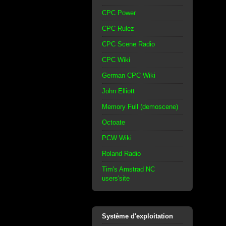
CPC Power
CPC Rulez
CPC Scene Radio
CPC Wiki
German CPC Wiki
John Elliott
Memory Full (demoscene)
Octoate
PCW Wiki
Roland Radio
Tim's Amstrad NC
users'site
Système d'exploitation