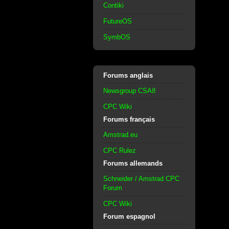
Contiki
FutureOS
SymbOS
Forums anglais
Newsgroup CSA8
CPC Wiki
Forums français
Amstrad.eu
CPC Rulez
Forums allemands
Schneider / Amstrad CPC
Forum
CPC Wiki
Forum espagnol