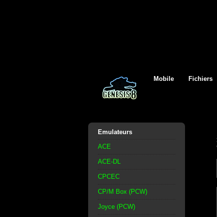
Mobile
Fichiers
Emulateurs
ACE
ACE-DL
CPCEC
CP/M Box (PCW)
Joyce (PCW)