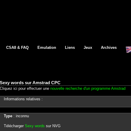
CSA8 & FAQ
Emulation
Liens
Jeux
Archives
Sexy words sur Amstrad CPC
Cliquez ici pour effectuer une
nouvelle recherche d'un programme Amstrad
Informations relatives :
Type
: inconnu
Télécharger
Sexy words
sur NVG