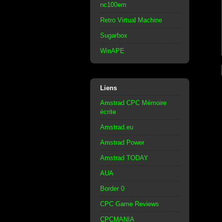
nc100em
Retro Virtual Machine
Sugarbox
WinAPE
Liens
Amstrad CPC Mémoire
écrite
Amstrad.eu
Amstrad Power
Amstrad TODAY
AUA
Border 0
CPC Game Reviews
CPCMANIA