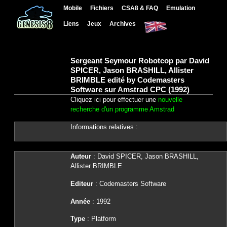
Mobile
Fichiers
CSA8 & FAQ
Emulation
Liens
Jeux
Archives
Sergeant Seymour Robotcop par David
SPICER, Jason BRASHILL, Allister
BRIMBLE edité by Codemasters
Software sur Amstrad CPC (1992)
Cliquez ici pour effectuer une
nouvelle
recherche d'un programme Amstrad
Informations relatives :
Auteur
: David SPICER, Jason BRASHILL,
Allister BRIMBLE
Editeur
: Codemasters Software
Année
: 1992
Type
: Platform