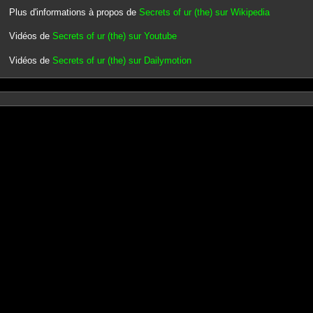
Plus d'informations à propos de
Secrets of ur (the) sur Wikipedia
Vidéos de
Secrets of ur (the) sur Youtube
Vidéos de
Secrets of ur (the) sur Dailymotion