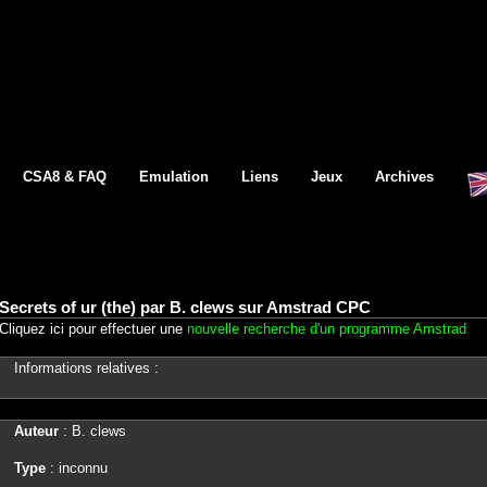
CSA8 & FAQ
Emulation
Liens
Jeux
Archives
Secrets of ur (the) par B. clews sur Amstrad CPC
Cliquez ici pour effectuer une
nouvelle recherche d'un programme Amstrad
Informations relatives :
Auteur
: B. clews
Type
: inconnu