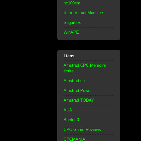
nc100em
Retro Virtual Machine
Sugarbox
WinAPE
Liens
Amstrad CPC Mémoire
écrite
Amstrad.eu
Amstrad Power
Amstrad TODAY
AUA
Border 0
CPC Game Reviews
CPCMANIA