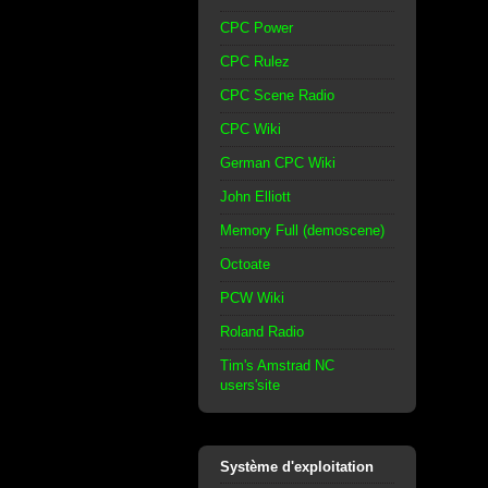
CPC Power
CPC Rulez
CPC Scene Radio
CPC Wiki
German CPC Wiki
John Elliott
Memory Full (demoscene)
Octoate
PCW Wiki
Roland Radio
Tim's Amstrad NC
users'site
Système d'exploitation