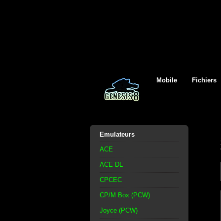
Mobile
Fichiers
Emulateurs
ACE
ACE-DL
CPCEC
CP/M Box (PCW)
Joyce (PCW)