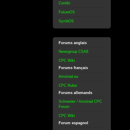
Contiki
FutureOS
SymbOS
Forums anglais
Newsgroup CSA8
CPC Wiki
Forums français
Amstrad.eu
CPC Rulez
Forums allemands
Schneider / Amstrad CPC
Forum
CPC Wiki
Forum espagnol