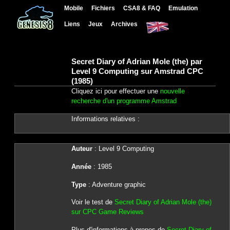
Mobile
Fichiers
CSA8 & FAQ
Emulation
Liens
Jeux
Archives
Secret Diary of Adrian Mole (the) par
Level 9 Computing sur Amstrad CPC
(1985)
Cliquez ici pour effectuer une
nouvelle
recherche d'un programme Amstrad
Informations relatives :
Auteur
: Level 9 Computing
Année
: 1985
Type
: Adventure graphic
Voir le test de
Secret Diary of Adrian Mole (the)
sur CPC Game Reviews
Plus d'informations à propos de
Secret Diary of