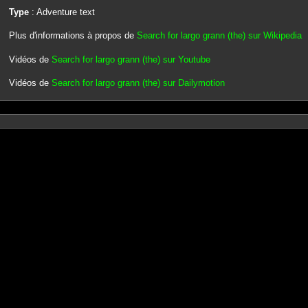
Type
: Adventure text
Plus d'informations à propos de
Search for largo grann (the) sur Wikipedia
Vidéos de
Search for largo grann (the) sur Youtube
Vidéos de
Search for largo grann (the) sur Dailymotion