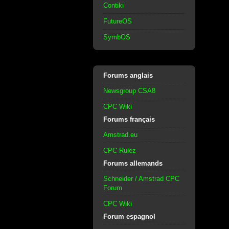
Contiki
FutureOS
SymbOS
Forums anglais
Newsgroup CSA8
CPC Wiki
Forums français
Amstrad.eu
CPC Rulez
Forums allemands
Schneider / Amstrad CPC
Forum
CPC Wiki
Forum espagnol