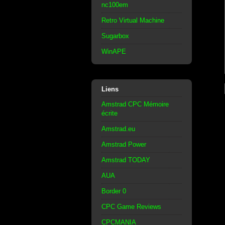
nc100em
Retro Virtual Machine
Sugarbox
WinAPE
Liens
Amstrad CPC Mémoire
écrite
Amstrad.eu
Amstrad Power
Amstrad TODAY
AUA
Border 0
CPC Game Reviews
CPCMANIA