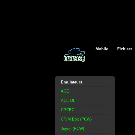
Mobile
Fichiers
Emulateurs
ACE
ACE-DL
CPCEC
CP/M Box (PCW)
Joyce (PCW)