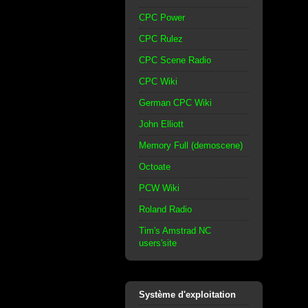
CPC Power
CPC Rulez
CPC Scene Radio
CPC Wiki
German CPC Wiki
John Elliott
Memory Full (demoscene)
Octoate
PCW Wiki
Roland Radio
Tim's Amstrad NC
users'site
Système d'exploitation