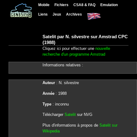
Mobile
Fichiers
CSA8 & FAQ
Emulation
Liens
Jeux
Archives
Satelit par N. silvestre sur Amstrad CPC
(1988)
Cliquez ici pour effectuer une
nouvelle
recherche d'un programme Amstrad
Informations relatives :
Auteur
: N. silvestre
Année
: 1988
Type
: inconnu
Télécharger
Satelit
sur NVG
Plus d'informations à propos de
Satelit sur
Wikipedia