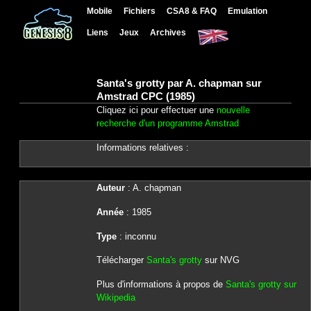
Mobile
Fichiers
CSA8 & FAQ
Emulation
Liens
Jeux
Archives
Santa's grotty par A. chapman sur
Amstrad CPC (1985)
Cliquez ici pour effectuer une
nouvelle
recherche d'un programme Amstrad
Informations relatives :
Auteur
: A. chapman
Année
: 1985
Type
: inconnu
Télécharger
Santa's grotty
sur NVG
Plus d'informations à propos de
Santa's grotty sur
Wikipedia