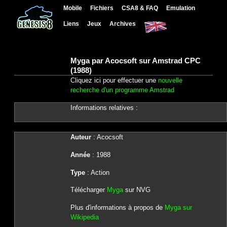
Mobile
Fichiers
CSA8 & FAQ
Emulation
Liens
Jeux
Archives
Myga par Acocsoft sur Amstrad CPC
(1988)
Cliquez ici pour effectuer une
nouvelle
recherche d'un programme Amstrad
Informations relatives :
Auteur
: Acocsoft
Année
: 1988
Type
: Action
Télécharger
Myga
sur NVG
Plus d'informations à propos de
Myga sur
Wikipedia