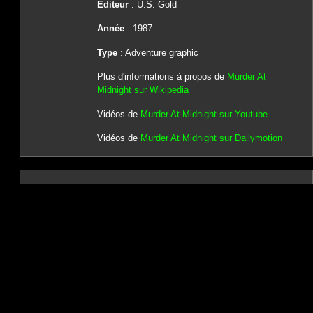
Editeur
: U.S. Gold
Année
: 1987
Type
: Adventure graphic
Plus d'informations à propos de
Murder At
Midnight sur Wikipedia
Vidéos de
Murder At Midnight sur Youtube
Vidéos de
Murder At Midnight sur Dailymotion