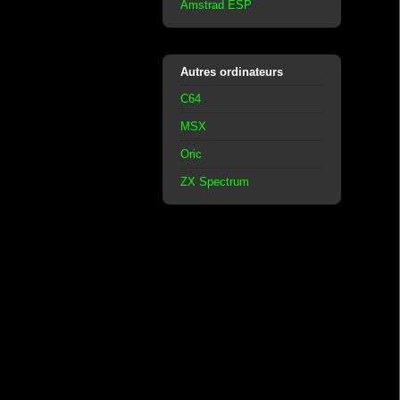
Amstrad ESP
Autres ordinateurs
C64
MSX
Oric
ZX Spectrum