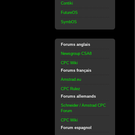
Contiki
FutureOS
SymbOS
Forums anglais
Newsgroup CSA8
CPC Wiki
Forums français
Amstrad.eu
CPC Rulez
Forums allemands
Schneider / Amstrad CPC
Forum
CPC Wiki
Forum espagnol