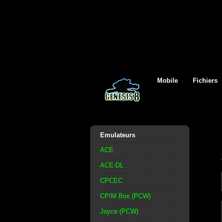
Mobile
Fichiers
Emulateurs
ACE
ACE-DL
CPCEC
CP/M Box (PCW)
Joyce (PCW)