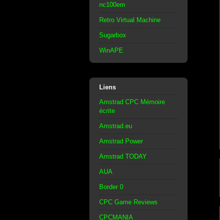
nc100em
Retro Virtual Machine
Sugarbox
WinAPE
Liens
Amstrad CPC Mémoire
écrite
Amstrad.eu
Amstrad Power
Amstrad TODAY
AUA
Border 0
CPC Game Reviews
CPCMANIA