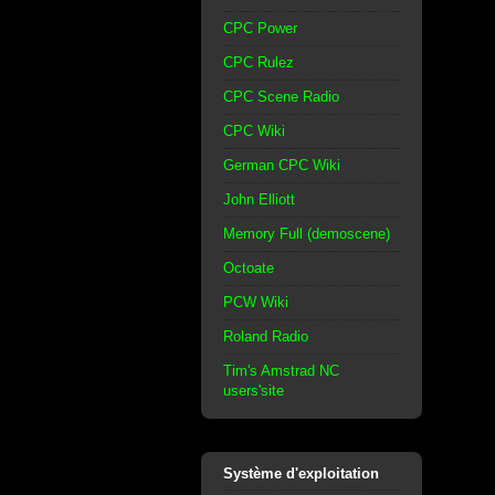
CPC Power
CPC Rulez
CPC Scene Radio
CPC Wiki
German CPC Wiki
John Elliott
Memory Full (demoscene)
Octoate
PCW Wiki
Roland Radio
Tim's Amstrad NC
users'site
Système d'exploitation