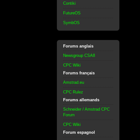
Contiki
FutureOS
SymbOS
Forums anglais
Newsgroup CSA8
CPC Wiki
Forums français
Amstrad.eu
CPC Rulez
Forums allemands
Schneider / Amstrad CPC
Forum
CPC Wiki
Forum espagnol