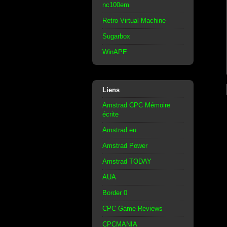
nc100em
Retro Virtual Machine
Sugarbox
WinAPE
Liens
Amstrad CPC Mémoire
écrite
Amstrad.eu
Amstrad Power
Amstrad TODAY
AUA
Border 0
CPC Game Reviews
CPCMANIA