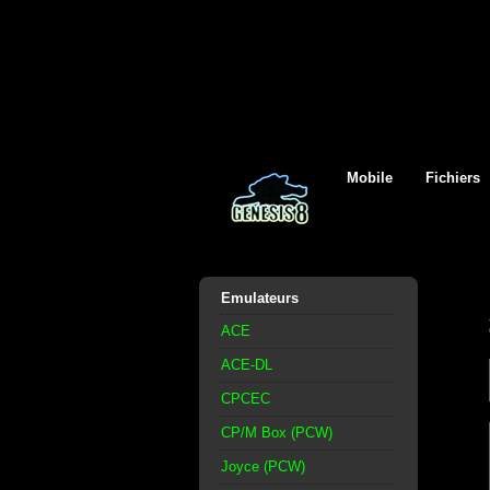
Mobile
Fichiers
Emulateurs
ACE
ACE-DL
CPCEC
CP/M Box (PCW)
Joyce (PCW)