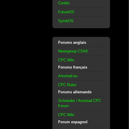
Contiki
FutureOS
SymbOS
Forums anglais
Newsgroup CSA8
CPC Wiki
Forums français
Amstrad.eu
CPC Rulez
Forums allemands
Schneider / Amstrad CPC
Forum
CPC Wiki
Forum espagnol