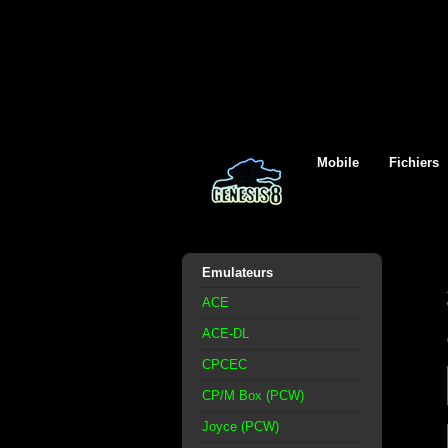
Mobile
Fichiers
Emulateurs
ACE
ACE-DL
CPCEC
CP/M Box (PCW)
Joyce (PCW)