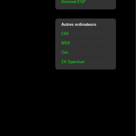
Amstrad ESP
Autres ordinateurs
C64
MSX
Oric
ZX Spectrum