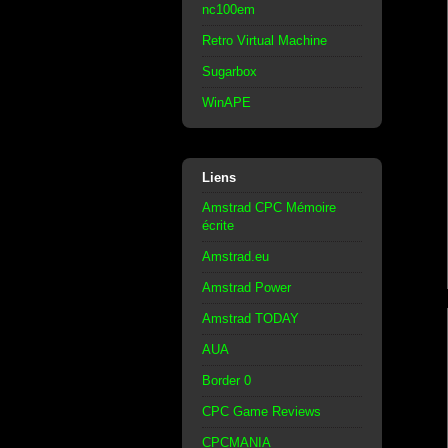
nc100em
Retro Virtual Machine
Sugarbox
WinAPE
Liens
Amstrad CPC Mémoire
écrite
Amstrad.eu
Amstrad Power
Amstrad TODAY
AUA
Border 0
CPC Game Reviews
CPCMANIA