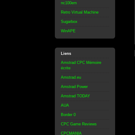
nc100em
Retro Virtual Machine
Sugarbox
WinAPE
Liens
Amstrad CPC Mémoire
écrite
Amstrad.eu
Amstrad Power
Amstrad TODAY
AUA
Border 0
CPC Game Reviews
CPCMANIA