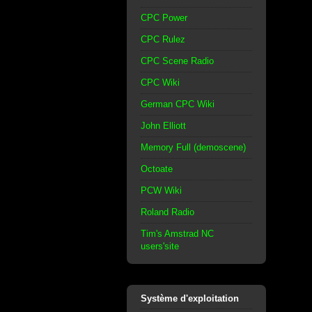
CPC Power
CPC Rulez
CPC Scene Radio
CPC Wiki
German CPC Wiki
John Elliott
Memory Full (demoscene)
Octoate
PCW Wiki
Roland Radio
Tim's Amstrad NC
users'site
Système d'exploitation