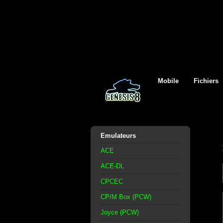
Mobile
Fichiers
Emulateurs
ACE
ACE-DL
CPCEC
CP/M Box (PCW)
Joyce (PCW)