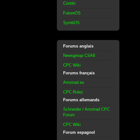
Contiki
FutureOS
SymbOS
Forums anglais
Newsgroup CSA8
CPC Wiki
Forums français
Amstrad.eu
CPC Rulez
Forums allemands
Schneider / Amstrad CPC
Forum
CPC Wiki
Forum espagnol