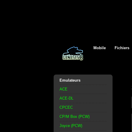
Mobile
Fichiers
Emulateurs
ACE
ACE-DL
CPCEC
CP/M Box (PCW)
Joyce (PCW)