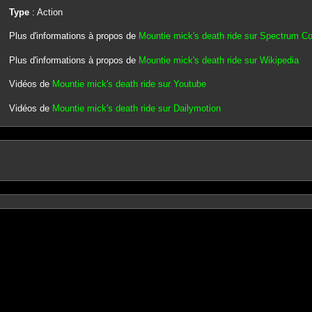
Type
: Action
Plus d'informations à propos de
Mountie mick's death ride sur Spectrum C
Plus d'informations à propos de
Mountie mick's death ride sur Wikipedia
Vidéos de
Mountie mick's death ride sur Youtube
Vidéos de
Mountie mick's death ride sur Dailymotion