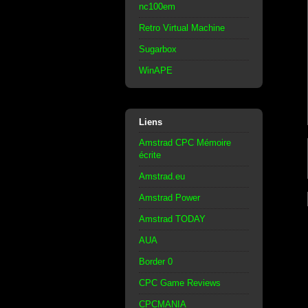
nc100em
Retro Virtual Machine
Sugarbox
WinAPE
Liens
Amstrad CPC Mémoire
écrite
Amstrad.eu
Amstrad Power
Amstrad TODAY
AUA
Border 0
CPC Game Reviews
CPCMANIA