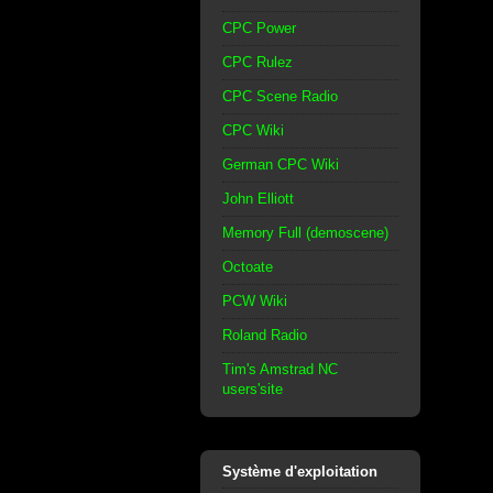
CPC Power
CPC Rulez
CPC Scene Radio
CPC Wiki
German CPC Wiki
John Elliott
Memory Full (demoscene)
Octoate
PCW Wiki
Roland Radio
Tim's Amstrad NC
users'site
Système d'exploitation