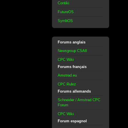
Contiki
FutureOS
SymbOS
Forums anglais
Newsgroup CSA8
CPC Wiki
Forums français
Amstrad.eu
CPC Rulez
Forums allemands
Schneider / Amstrad CPC
Forum
CPC Wiki
Forum espagnol