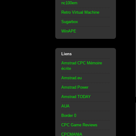
nc100em
Retro Virtual Machine
Sugarbox
WinAPE
Liens
Amstrad CPC Mémoire
écrite
Amstrad.eu
Amstrad Power
Amstrad TODAY
AUA
Border 0
CPC Game Reviews
CPCMANIA