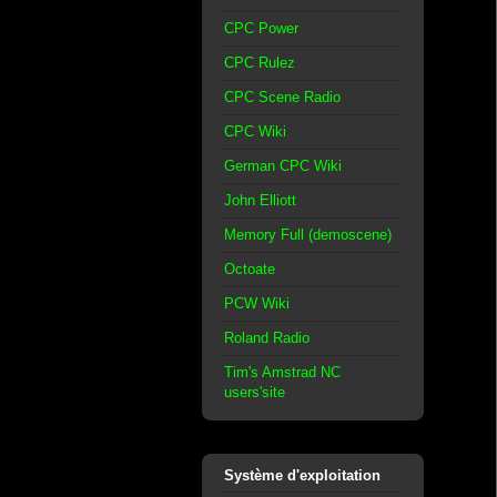
CPC Power
CPC Rulez
CPC Scene Radio
CPC Wiki
German CPC Wiki
John Elliott
Memory Full (demoscene)
Octoate
PCW Wiki
Roland Radio
Tim's Amstrad NC
users'site
Système d'exploitation