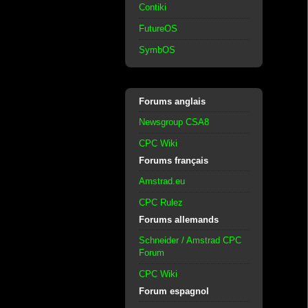
Contiki
FutureOS
SymbOS
Forums anglais
Newsgroup CSA8
CPC Wiki
Forums français
Amstrad.eu
CPC Rulez
Forums allemands
Schneider / Amstrad CPC
Forum
CPC Wiki
Forum espagnol