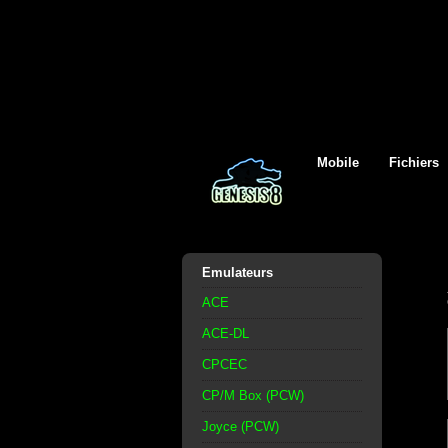
Mobile
Fichiers
Emulateurs
ACE
ACE-DL
CPCEC
CP/M Box (PCW)
Joyce (PCW)