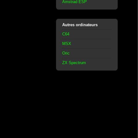
Amstrad ESP
Autres ordinateurs
C64
MSX
Oric
ZX Spectrum