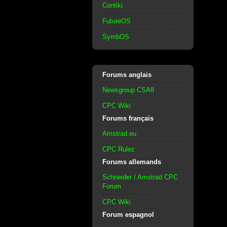
Contiki
FutureOS
SymbOS
Forums anglais
Newsgroup CSA8
CPC Wiki
Forums français
Amstrad.eu
CPC Rulez
Forums allemands
Schneider / Amstrad CPC
Forum
CPC Wiki
Forum espagnol