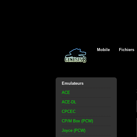
Mobile
Fichiers
Emulateurs
ACE
ACE-DL
CPCEC
CP/M Box (PCW)
Joyce (PCW)