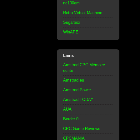
nc100em
Retro Virtual Machine
Sugarbox
WinAPE
Liens
Amstrad CPC Mémoire
écrite
Amstrad.eu
Amstrad Power
Amstrad TODAY
AUA
Border 0
CPC Game Reviews
CPCMANIA