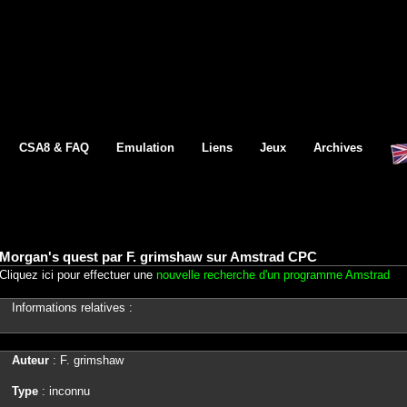
CSA8 & FAQ
Emulation
Liens
Jeux
Archives
Morgan's quest par F. grimshaw sur Amstrad CPC
Cliquez ici pour effectuer une
nouvelle recherche d'un programme Amstrad
Informations relatives :
Auteur
: F. grimshaw
Type
: inconnu