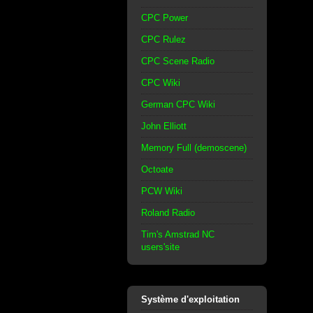
CPC Power
CPC Rulez
CPC Scene Radio
CPC Wiki
German CPC Wiki
John Elliott
Memory Full (demoscene)
Octoate
PCW Wiki
Roland Radio
Tim's Amstrad NC
users'site
Système d'exploitation