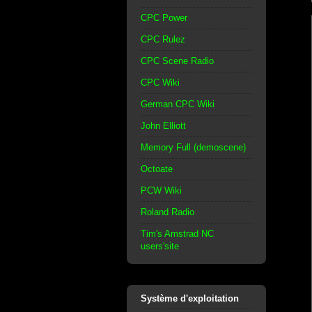
CPC Power
CPC Rulez
CPC Scene Radio
CPC Wiki
German CPC Wiki
John Elliott
Memory Full (demoscene)
Octoate
PCW Wiki
Roland Radio
Tim's Amstrad NC
users'site
Système d'exploitation