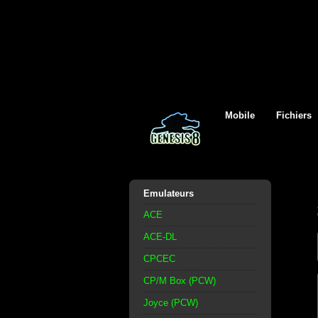
Mobile
Fichiers
Emulateurs
ACE
ACE-DL
CPCEC
CP/M Box (PCW)
Joyce (PCW)