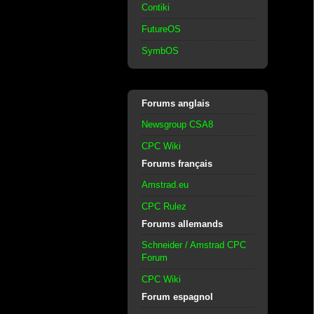
Contiki
FutureOS
SymbOS
Forums anglais
Newsgroup CSA8
CPC Wiki
Forums français
Amstrad.eu
CPC Rulez
Forums allemands
Schneider / Amstrad CPC
Forum
CPC Wiki
Forum espagnol