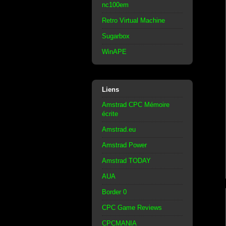
nc100em
Retro Virtual Machine
Sugarbox
WinAPE
Liens
Amstrad CPC Mémoire
écrite
Amstrad.eu
Amstrad Power
Amstrad TODAY
AUA
Border 0
CPC Game Reviews
CPCMANIA