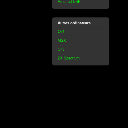
Amstrad ESP
Autres ordinateurs
C64
MSX
Oric
ZX Spectrum