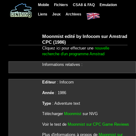
Mobile
Fichiers
CSA8 & FAQ
Emulation
Liens
Jeux
Archives
Moonmist edité by Infocom sur Amstrad
CPC (1986)
Cliquez ici pour effectuer une
nouvelle
recherche d'un programme Amstrad
Informations relatives :
Editeur
: Infocom
Année
: 1986
Type
: Adventure text
Télécharger
Moonmist
sur NVG
Voir le test de
Moonmist sur CPC Game Reviews
Plus d'informations à propos de
Moonmist sur