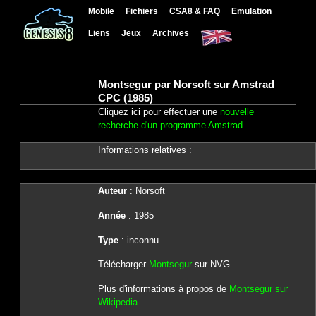
Mobile
Fichiers
CSA8 & FAQ
Emulation
Liens
Jeux
Archives
Montsegur par Norsoft sur Amstrad
CPC (1985)
Cliquez ici pour effectuer une
nouvelle
recherche d'un programme Amstrad
Informations relatives :
Auteur
: Norsoft
Année
: 1985
Type
: inconnu
Télécharger
Montsegur
sur NVG
Plus d'informations à propos de
Montsegur sur
Wikipedia