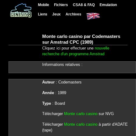
Mobile
Fichiers
CSA8 & FAQ
Emulation
Liens
Jeux
Archives
Monte carlo casino par Codemasters
sur Amstrad CPC (1989)
Cliquez ici pour effectuer une
nouvelle
recherche d'un programme Amstrad
Informations relatives :
Auteur
: Codemasters
Année
: 1989
Type
: Board
Télécharger
Monte carlo casino
sur NVG
Télécharger
Monte carlo casino
à partir d'ADATE
(tape)