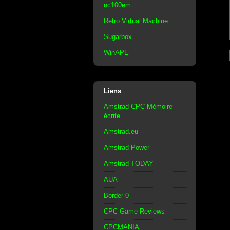
nc100em
Retro Virtual Machine
Sugarbox
WinAPE
Liens
Amstrad CPC Mémoire
écrite
Amstrad.eu
Amstrad Power
Amstrad TODAY
AUA
Border 0
CPC Game Reviews
CPCMANIA