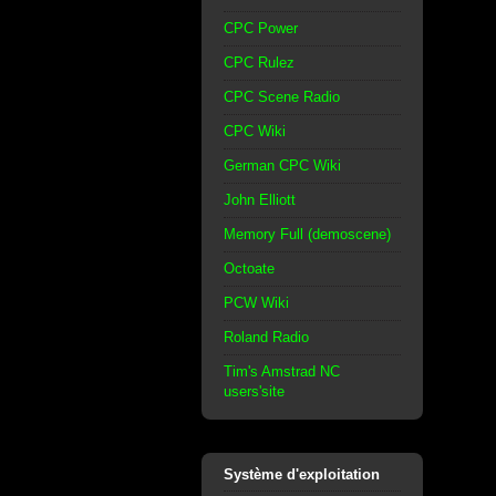
CPC Power
CPC Rulez
CPC Scene Radio
CPC Wiki
German CPC Wiki
John Elliott
Memory Full (demoscene)
Octoate
PCW Wiki
Roland Radio
Tim's Amstrad NC
users'site
Système d'exploitation