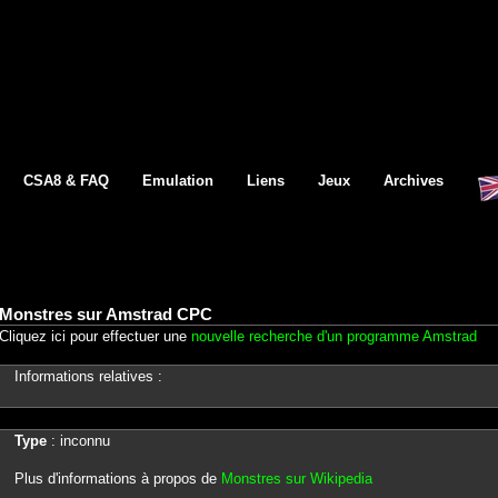
CSA8 & FAQ
Emulation
Liens
Jeux
Archives
Monstres sur Amstrad CPC
Cliquez ici pour effectuer une
nouvelle recherche d'un programme Amstrad
Informations relatives :
Type
: inconnu
Plus d'informations à propos de
Monstres sur Wikipedia