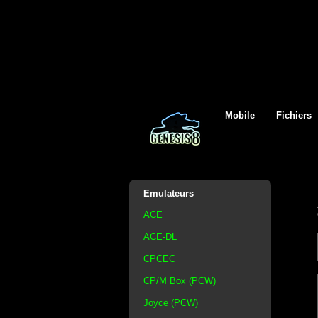
Mobile
Fichiers
Emulateurs
ACE
ACE-DL
CPCEC
CP/M Box (PCW)
Joyce (PCW)