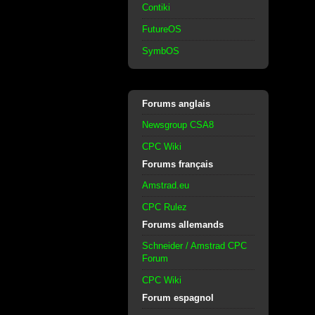
Contiki
FutureOS
SymbOS
Forums anglais
Newsgroup CSA8
CPC Wiki
Forums français
Amstrad.eu
CPC Rulez
Forums allemands
Schneider / Amstrad CPC
Forum
CPC Wiki
Forum espagnol