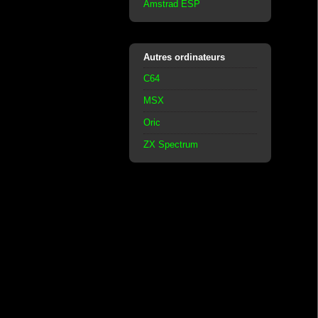
Amstrad ESP
Autres ordinateurs
C64
MSX
Oric
ZX Spectrum