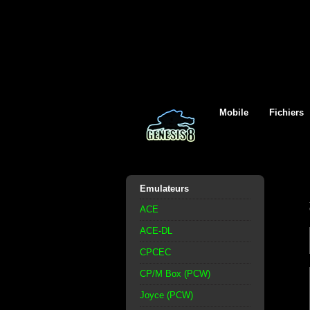
Mobile
Fichiers
Emulateurs
ACE
ACE-DL
CPCEC
CP/M Box (PCW)
Joyce (PCW)