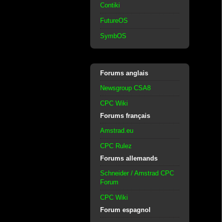
Contiki
FutureOS
SymbOS
Forums anglais
Newsgroup CSA8
CPC Wiki
Forums français
Amstrad.eu
CPC Rulez
Forums allemands
Schneider / Amstrad CPC
Forum
CPC Wiki
Forum espagnol