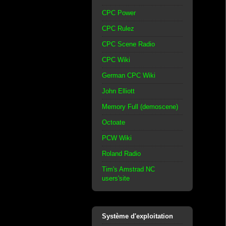
CPC Power
CPC Rulez
CPC Scene Radio
CPC Wiki
German CPC Wiki
John Elliott
Memory Full (demoscene)
Octoate
PCW Wiki
Roland Radio
Tim's Amstrad NC
users'site
Système d'exploitation