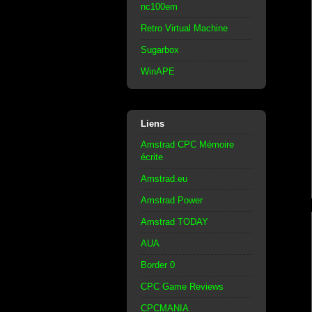
nc100em
Retro Virtual Machine
Sugarbox
WinAPE
Liens
Amstrad CPC Mémoire
écrite
Amstrad.eu
Amstrad Power
Amstrad TODAY
AUA
Border 0
CPC Game Reviews
CPCMANIA