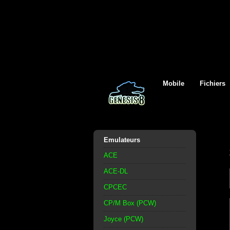
Mobile
Fichiers
Emulateurs
ACE
ACE-DL
CPCEC
CP/M Box (PCW)
Joyce (PCW)