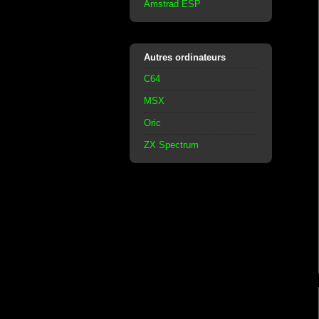
Amstrad ESP
Autres ordinateurs
C64
MSX
Oric
ZX Spectrum