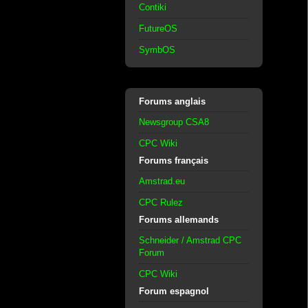
Contiki
FutureOS
SymbOS
Forums anglais
Newsgroup CSA8
CPC Wiki
Forums français
Amstrad.eu
CPC Rulez
Forums allemands
Schneider / Amstrad CPC
Forum
CPC Wiki
Forum espagnol