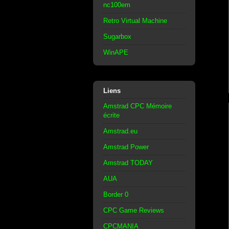
nc100em
Retro Virtual Machine
Sugarbox
WinAPE
Liens
Amstrad CPC Mémoire
écrite
Amstrad.eu
Amstrad Power
Amstrad TODAY
AUA
Border 0
CPC Game Reviews
CPCMANIA