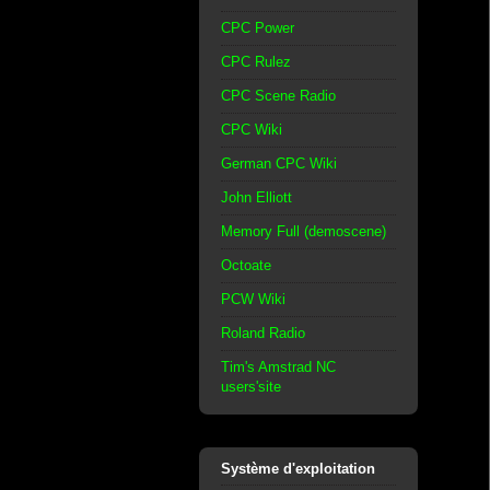
CPC Power
CPC Rulez
CPC Scene Radio
CPC Wiki
German CPC Wiki
John Elliott
Memory Full (demoscene)
Octoate
PCW Wiki
Roland Radio
Tim's Amstrad NC
users'site
Système d'exploitation