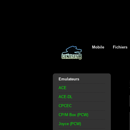
Mobile
Fichiers
Emulateurs
ACE
ACE-DL
CPCEC
CP/M Box (PCW)
Joyce (PCW)