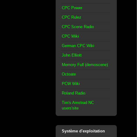
CPC Power
CPC Rulez
CPC Scene Radio
CPC Wiki
German CPC Wiki
John Elliott
Memory Full (demoscene)
Octoate
PCW Wiki
Roland Radio
Tim's Amstrad NC
users'site
Système d'exploitation