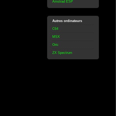
Amstrad ESP
Autres ordinateurs
C64
MSX
Oric
ZX Spectrum