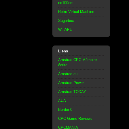
nc100em
Retro Virtual Machine
Sugarbox
WinAPE
Liens
Amstrad CPC Mémoire
écrite
Amstrad.eu
Amstrad Power
Amstrad TODAY
AUA
Border 0
CPC Game Reviews
CPCMANIA