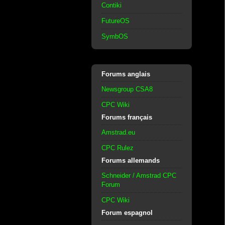
Contiki
FutureOS
SymbOS
Forums anglais
Newsgroup CSA8
CPC Wiki
Forums français
Amstrad.eu
CPC Rulez
Forums allemands
Schneider / Amstrad CPC
Forum
CPC Wiki
Forum espagnol