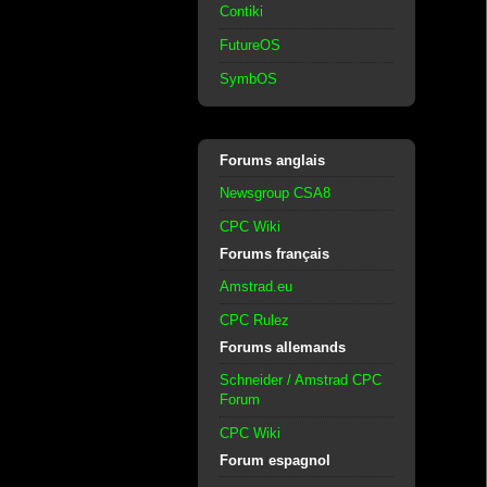
Contiki
FutureOS
SymbOS
Forums anglais
Newsgroup CSA8
CPC Wiki
Forums français
Amstrad.eu
CPC Rulez
Forums allemands
Schneider / Amstrad CPC
Forum
CPC Wiki
Forum espagnol