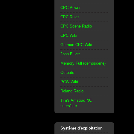
CPC Power
CPC Rulez
CPC Scene Radio
CPC Wiki
German CPC Wiki
John Elliott
Memory Full (demoscene)
Octoate
PCW Wiki
Roland Radio
Tim's Amstrad NC
users'site
Système d'exploitation