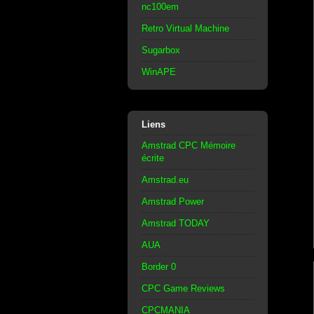
nc100em
Retro Virtual Machine
Sugarbox
WinAPE
Liens
Amstrad CPC Mémoire
écrite
Amstrad.eu
Amstrad Power
Amstrad TODAY
AUA
Border 0
CPC Game Reviews
CPCMANIA