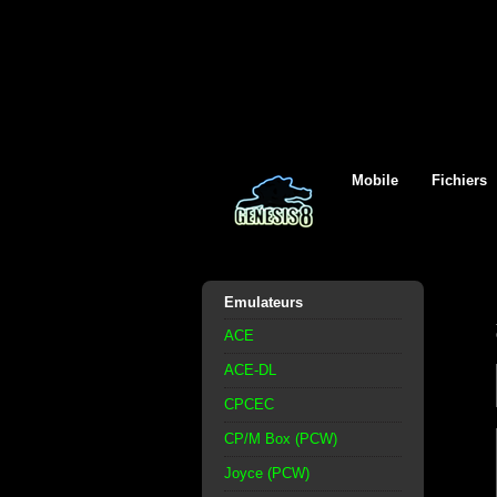
Mobile
Fichiers
Emulateurs
ACE
ACE-DL
CPCEC
CP/M Box (PCW)
Joyce (PCW)