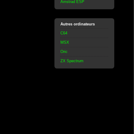
Amstrad ESP
Autres ordinateurs
C64
MSX
Oric
ZX Spectrum