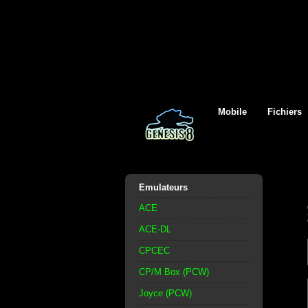
Mobile
Fichiers
Emulateurs
ACE
ACE-DL
CPCEC
CP/M Box (PCW)
Joyce (PCW)