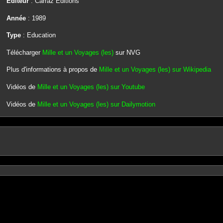
Editeur
: Carraz Editions
Année
: 1989
Type
: Education
Télécharger
Mille et un Voyages (les)
sur NVG
Plus d'informations à propos de
Mille et un Voyages (les) sur Wikipedia
Vidéos de
Mille et un Voyages (les) sur Youtube
Vidéos de
Mille et un Voyages (les) sur Dailymotion