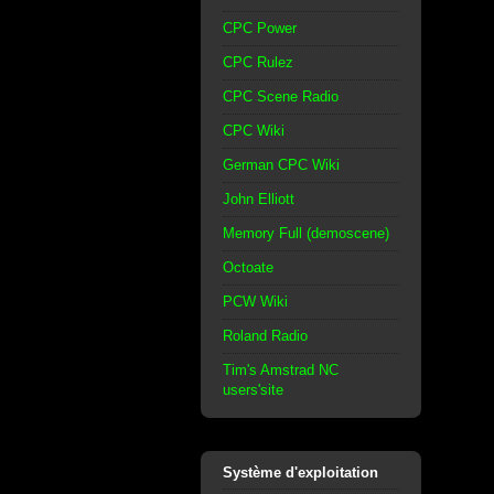
CPC Power
CPC Rulez
CPC Scene Radio
CPC Wiki
German CPC Wiki
John Elliott
Memory Full (demoscene)
Octoate
PCW Wiki
Roland Radio
Tim's Amstrad NC
users'site
Système d'exploitation