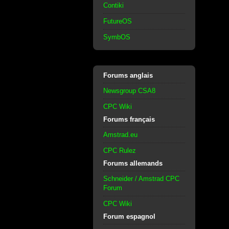
Contiki
FutureOS
SymbOS
Forums anglais
Newsgroup CSA8
CPC Wiki
Forums français
Amstrad.eu
CPC Rulez
Forums allemands
Schneider / Amstrad CPC
Forum
CPC Wiki
Forum espagnol