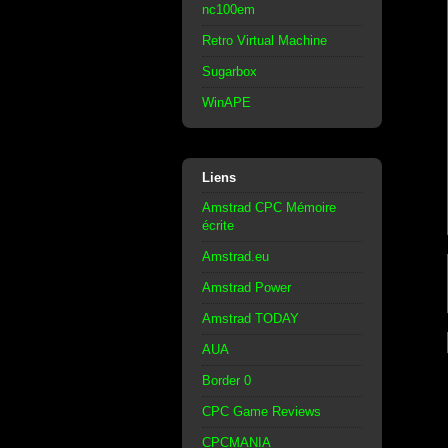
nc100em
Retro Virtual Machine
Sugarbox
WinAPE
Liens
Amstrad CPC Mémoire
écrite
Amstrad.eu
Amstrad Power
Amstrad TODAY
AUA
Border 0
CPC Game Reviews
CPCMANIA