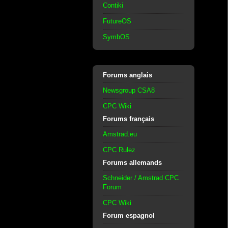
Contiki
FutureOS
SymbOS
Forums anglais
Newsgroup CSA8
CPC Wiki
Forums français
Amstrad.eu
CPC Rulez
Forums allemands
Schneider / Amstrad CPC
Forum
CPC Wiki
Forum espagnol