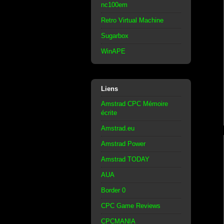
nc100em
Retro Virtual Machine
Sugarbox
WinAPE
Liens
Amstrad CPC Mémoire
écrite
Amstrad.eu
Amstrad Power
Amstrad TODAY
AUA
Border 0
CPC Game Reviews
CPCMANIA