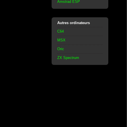
Amstrad ESP
Autres ordinateurs
C64
MSX
Oric
ZX Spectrum