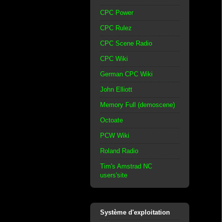
CPC Power
CPC Rulez
CPC Scene Radio
CPC Wiki
German CPC Wiki
John Elliott
Memory Full (demoscene)
Octoate
PCW Wiki
Roland Radio
Tim's Amstrad NC
users'site
Système d'exploitation