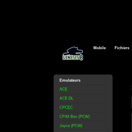
Mobile
Fichiers
Emulateurs
ACE
ACE-DL
CPCEC
CP/M Box (PCW)
Joyce (PCW)