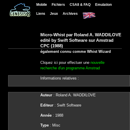
Mobile
Fichiers
CSA8 & FAQ
Emulation
Liens
Jeux
Archives
Micro-Whist par Roland A. WADDILOVE
edité by Swift Software sur Amstrad
CPC (1988)
également connu comme Whist Wizard
Cliquez ici pour effectuer une
nouvelle
recherche d'un programme Amstrad
Informations relatives :
Auteur
: Roland A. WADDILOVE
Editeur
: Swift Software
Année
: 1988
Type
: Misc