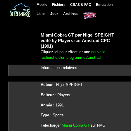
Mobile
Fichiers
CSA8 & FAQ
Emulation
Liens
Jeux
Archives
Miami Cobra GT par Nigel SPEIGHT
edité by Players sur Amstrad CPC
(1991)
Cliquez ici pour effectuer une
nouvelle
recherche d'un programme Amstrad
Informations relatives :
Auteur
: Nigel SPEIGHT
Editeur
: Players
Année
: 1991
Type
: Sports
Télécharger
Miami Cobra GT
sur NVG