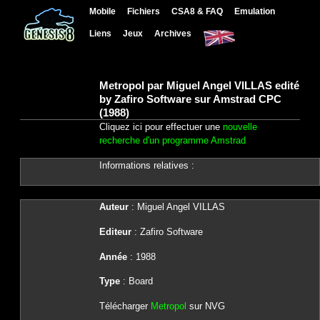
Mobile
Fichiers
CSA8 & FAQ
Emulation
Liens
Jeux
Archives
Metropol par Miguel Angel VILLAS edité
by Zafiro Software sur Amstrad CPC
(1988)
Cliquez ici pour effectuer une
nouvelle
recherche d'un programme Amstrad
Informations relatives :
Auteur
: Miguel Angel VILLAS
Editeur
: Zafiro Software
Année
: 1988
Type
: Board
Télécharger
Metropol
sur NVG