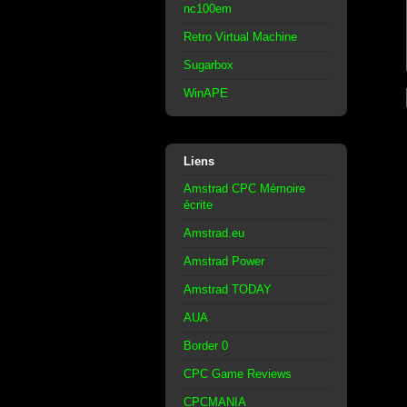
nc100em
Retro Virtual Machine
Sugarbox
WinAPE
Liens
Amstrad CPC Mémoire
écrite
Amstrad.eu
Amstrad Power
Amstrad TODAY
AUA
Border 0
CPC Game Reviews
CPCMANIA