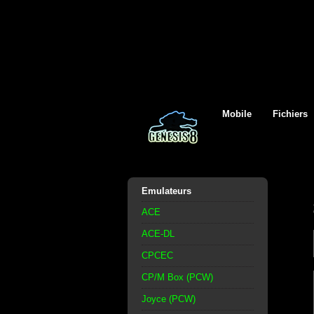
Mobile
Fichiers
Emulateurs
ACE
ACE-DL
CPCEC
CP/M Box (PCW)
Joyce (PCW)