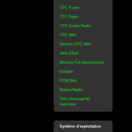
CPC Power
CPC Rulez
CPC Scene Radio
CPC Wiki
German CPC Wiki
John Elliott
Memory Full (demoscene)
Octoate
PCW Wiki
Roland Radio
Tim's Amstrad NC
users'site
Système d'exploitation