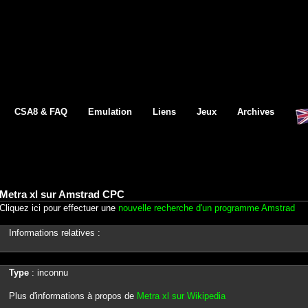
CSA8 & FAQ
Emulation
Liens
Jeux
Archives
Metra xl sur Amstrad CPC
Cliquez ici pour effectuer une
nouvelle recherche d'un programme Amstrad
Informations relatives :
Type
: inconnu
Plus d'informations à propos de
Metra xl sur Wikipedia