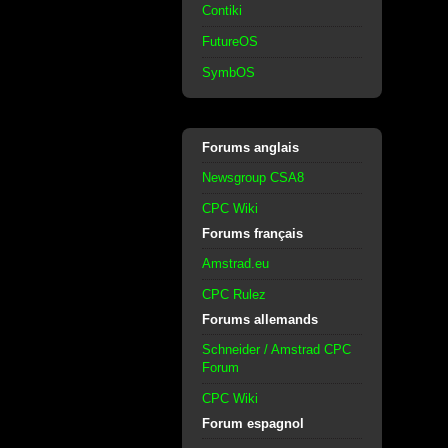
Contiki
FutureOS
SymbOS
Forums anglais
Newsgroup CSA8
CPC Wiki
Forums français
Amstrad.eu
CPC Rulez
Forums allemands
Schneider / Amstrad CPC
Forum
CPC Wiki
Forum espagnol