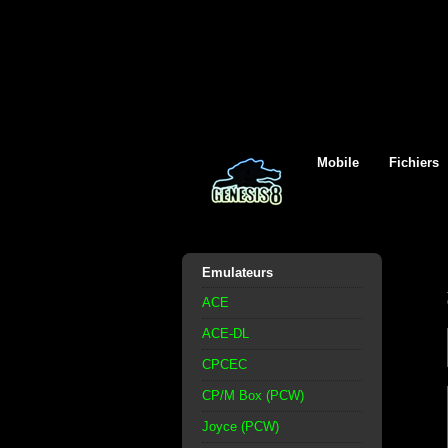
Mobile
Fichiers
Emulateurs
ACE
ACE-DL
CPCEC
CP/M Box (PCW)
Joyce (PCW)