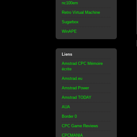
nc100em
Retro Virtual Machine
Sugarbox
WinAPE
Liens
Amstrad CPC Mémoire
écrite
Amstrad.eu
Amstrad Power
Amstrad TODAY
AUA
Border 0
CPC Game Reviews
CPCMANIA