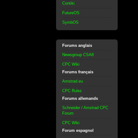
Contiki
FutureOS
SymbOS
Forums anglais
Newsgroup CSA8
CPC Wiki
Forums français
Amstrad.eu
CPC Rulez
Forums allemands
Schneider / Amstrad CPC
Forum
CPC Wiki
Forum espagnol