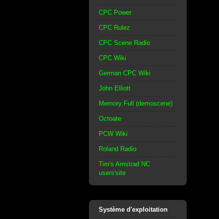
CPC Power
CPC Rulez
CPC Scene Radio
CPC Wiki
German CPC Wiki
John Elliott
Memory Full (demoscene)
Octoate
PCW Wiki
Roland Radio
Tim's Amstrad NC
users'site
Système d'exploitation