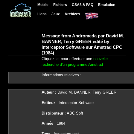
Mobile
Fichiers
CSA8 & FAQ
Emulation
Liens
Jeux
Archives
Message from Andromeda par David M.
BANNER, Terry GREER edité by
Interceptor Software sur Amstrad CPC
(1984)
Cliquez ici pour effectuer une
nouvelle
recherche d'un programme Amstrad
Informations relatives :
Auteur
: David M. BANNER, Terry GREER
Editeur
: Interceptor Software
Distributeur
: ABC Soft
Année
: 1984
Type
: Adventure text