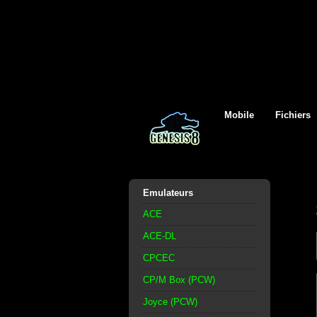
Mobile
Fichiers
Emulateurs
ACE
ACE-DL
CPCEC
CP/M Box (PCW)
Joyce (PCW)