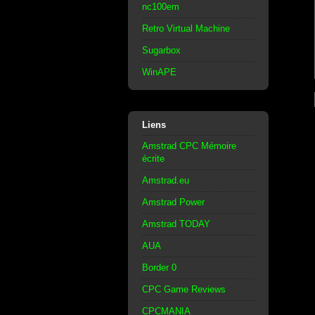
nc100em
Retro Virtual Machine
Sugarbox
WinAPE
Liens
Amstrad CPC Mémoire
écrite
Amstrad.eu
Amstrad Power
Amstrad TODAY
AUA
Border 0
CPC Game Reviews
CPCMANIA