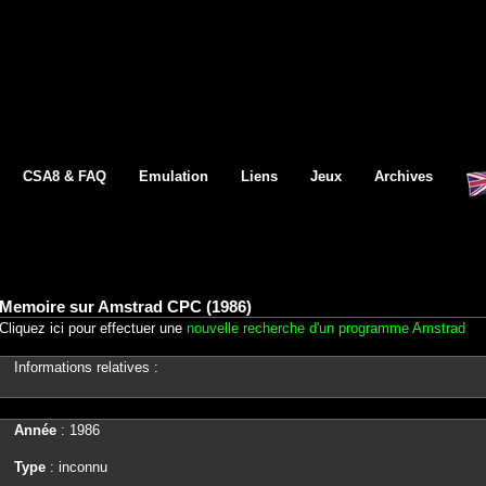
CSA8 & FAQ
Emulation
Liens
Jeux
Archives
Memoire sur Amstrad CPC (1986)
Cliquez ici pour effectuer une
nouvelle recherche d'un programme Amstrad
Informations relatives :
Année
: 1986
Type
: inconnu