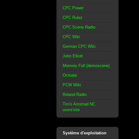
CPC Power
CPC Rulez
CPC Scene Radio
CPC Wiki
German CPC Wiki
John Elliott
Memory Full (demoscene)
Octoate
PCW Wiki
Roland Radio
Tim's Amstrad NC
users'site
Système d'exploitation