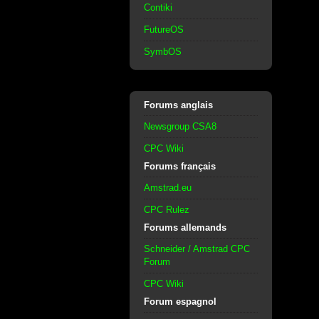
Contiki
FutureOS
SymbOS
Forums anglais
Newsgroup CSA8
CPC Wiki
Forums français
Amstrad.eu
CPC Rulez
Forums allemands
Schneider / Amstrad CPC
Forum
CPC Wiki
Forum espagnol