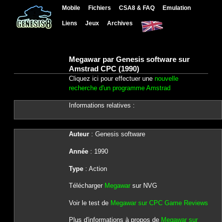
Mobile
Fichiers
CSA8 & FAQ
Emulation
Liens
Jeux
Archives
Megawar par Genesis software sur
Amstrad CPC (1990)
Cliquez ici pour effectuer une
nouvelle
recherche d'un programme Amstrad
Informations relatives :
Auteur
: Genesis software
Année
: 1990
Type
: Action
Télécharger
Megawar
sur NVG
Voir le test de
Megawar sur CPC Game Reviews
Plus d'informations à propos de
Megawar sur