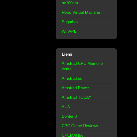
nc100em
Retro Virtual Machine
Sugarbox
WinAPE
Liens
Amstrad CPC Mémoire
écrite
Amstrad.eu
Amstrad Power
Amstrad TODAY
AUA
Border 0
CPC Game Reviews
CPCMANIA