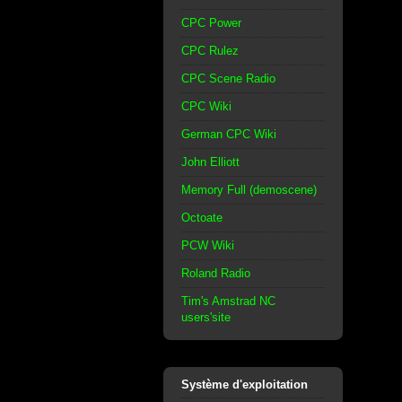
CPC Power
CPC Rulez
CPC Scene Radio
CPC Wiki
German CPC Wiki
John Elliott
Memory Full (demoscene)
Octoate
PCW Wiki
Roland Radio
Tim's Amstrad NC
users'site
Système d'exploitation