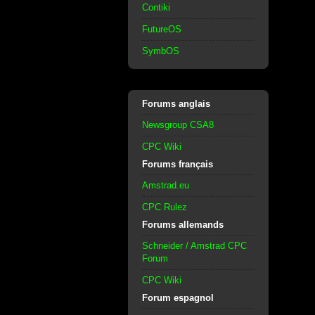
Contiki
FutureOS
SymbOS
Forums anglais
Newsgroup CSA8
CPC Wiki
Forums français
Amstrad.eu
CPC Rulez
Forums allemands
Schneider / Amstrad CPC
Forum
CPC Wiki
Forum espagnol