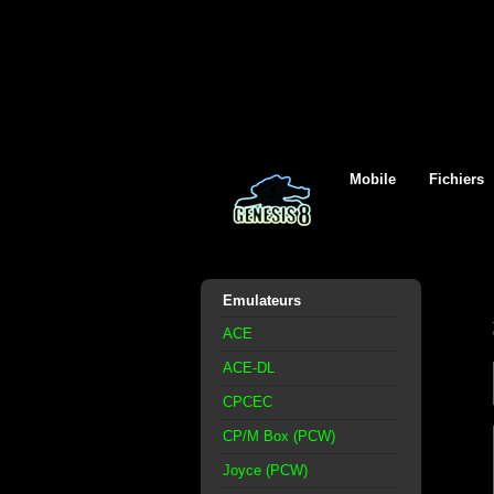
Mobile
Fichiers
Emulateurs
ACE
ACE-DL
CPCEC
CP/M Box (PCW)
Joyce (PCW)