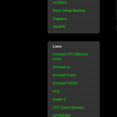
nc100em
Retro Virtual Machine
Sugarbox
WinAPE
Liens
Amstrad CPC Mémoire
écrite
Amstrad.eu
Amstrad Power
Amstrad TODAY
AUA
Border 0
CPC Game Reviews
CPCMANIA