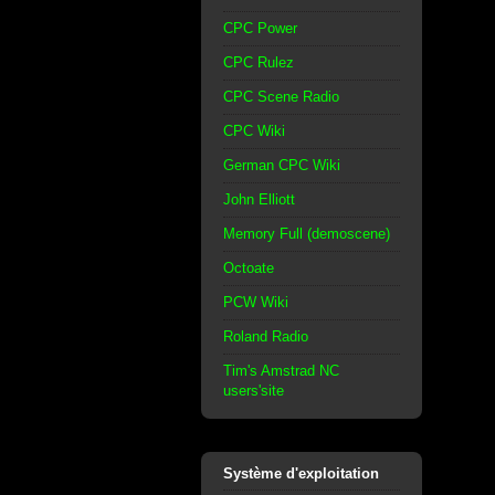
CPC Power
CPC Rulez
CPC Scene Radio
CPC Wiki
German CPC Wiki
John Elliott
Memory Full (demoscene)
Octoate
PCW Wiki
Roland Radio
Tim's Amstrad NC
users'site
Système d'exploitation