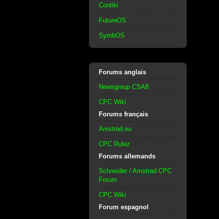
Contiki
FutureOS
SymbOS
Forums anglais
Newsgroup CSA8
CPC Wiki
Forums français
Amstrad.eu
CPC Rulez
Forums allemands
Schneider / Amstrad CPC
Forum
CPC Wiki
Forum espagnol