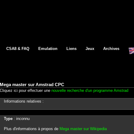
CSA8 & FAQ
Emulation
Liens
Jeux
Archives
Mega master sur Amstrad CPC
Cliquez ici pour effectuer une
nouvelle recherche d'un programme Amstrad
Informations relatives :
Type
: inconnu
Plus d'informations à propos de
Mega master sur Wikipedia