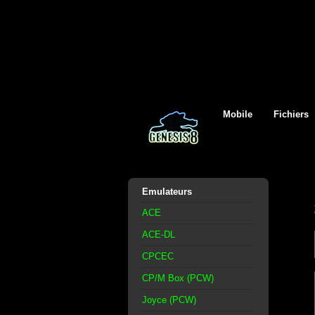
Mobile
Fichiers
Emulateurs
ACE
ACE-DL
CPCEC
CP/M Box (PCW)
Joyce (PCW)