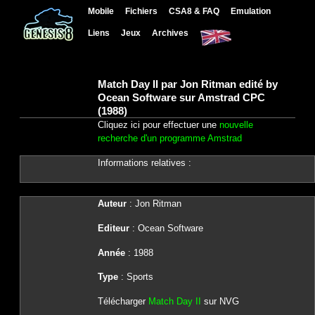
Mobile
Fichiers
CSA8 & FAQ
Emulation
Liens
Jeux
Archives
Match Day II par Jon Ritman edité by
Ocean Software sur Amstrad CPC
(1988)
Cliquez ici pour effectuer une
nouvelle
recherche d'un programme Amstrad
Informations relatives :
Auteur
: Jon Ritman
Editeur
: Ocean Software
Année
: 1988
Type
: Sports
Télécharger
Match Day II
sur NVG