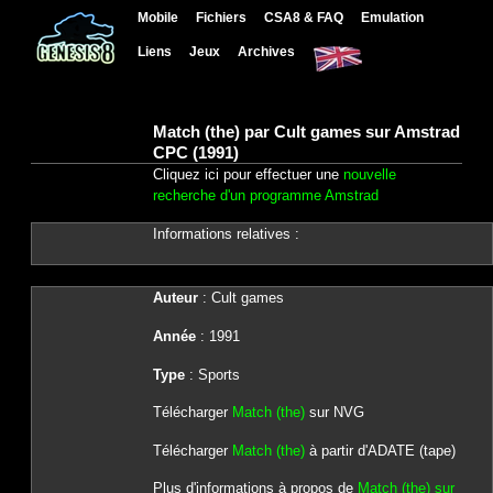
Mobile
Fichiers
CSA8 & FAQ
Emulation
Liens
Jeux
Archives
Match (the) par Cult games sur Amstrad
CPC (1991)
Cliquez ici pour effectuer une
nouvelle
recherche d'un programme Amstrad
Informations relatives :
Auteur
: Cult games
Année
: 1991
Type
: Sports
Télécharger
Match (the)
sur NVG
Télécharger
Match (the)
à partir d'ADATE (tape)
Plus d'informations à propos de
Match (the) sur