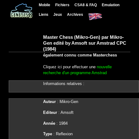
Mobile
Fichiers
CSA8 & FAQ
Emulation
Liens
Jeux
Archives
Master Chess (Mikro-Gen) par Mikro-
Gen edité by Amsoft sur Amstrad CPC
(1984)
également connu comme Masterchess
Cliquez ici pour effectuer une
nouvelle
recherche d'un programme Amstrad
Informations relatives :
Auteur
: Mikro-Gen
Editeur
: Amsoft
Année
: 1984
Type
: Reflexion