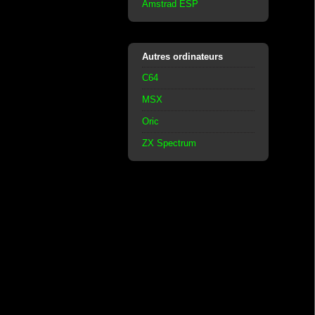
Amstrad ESP
Autres ordinateurs
C64
MSX
Oric
ZX Spectrum