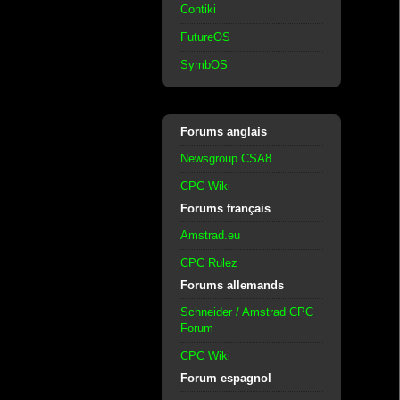
Contiki
FutureOS
SymbOS
Forums anglais
Newsgroup CSA8
CPC Wiki
Forums français
Amstrad.eu
CPC Rulez
Forums allemands
Schneider / Amstrad CPC
Forum
CPC Wiki
Forum espagnol