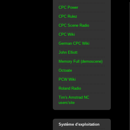
CPC Power
CPC Rulez
CPC Scene Radio
CPC Wiki
German CPC Wiki
John Elliott
Memory Full (demoscene)
Octoate
PCW Wiki
Roland Radio
Tim's Amstrad NC
users'site
Système d'exploitation