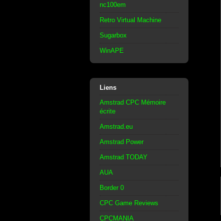
nc100em
Retro Virtual Machine
Sugarbox
WinAPE
Liens
Amstrad CPC Mémoire
écrite
Amstrad.eu
Amstrad Power
Amstrad TODAY
AUA
Border 0
CPC Game Reviews
CPCMANIA