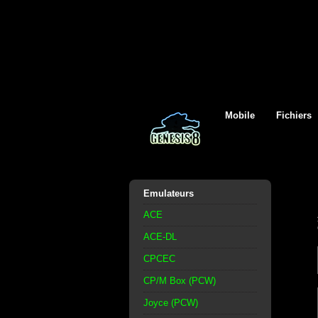
Mobile
Fichiers
Emulateurs
ACE
ACE-DL
CPCEC
CP/M Box (PCW)
Joyce (PCW)