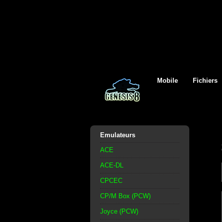
Mobile
Fichiers
Emulateurs
ACE
ACE-DL
CPCEC
CP/M Box (PCW)
Joyce (PCW)