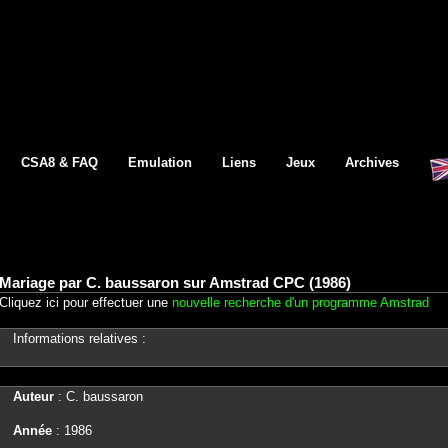
CSA8 & FAQ
Emulation
Liens
Jeux
Archives
Mariage par C. baussaron sur Amstrad CPC (1986)
Cliquez ici pour effectuer une
nouvelle recherche d'un programme Amstrad
Informations relatives :
Auteur
: C. baussaron
Année
: 1986