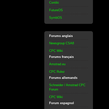
Contiki
FutureOS
SymbOS
Forums anglais
Newsgroup CSA8
CPC Wiki
Forums français
Amstrad.eu
CPC Rulez
Forums allemands
Schneider / Amstrad CPC
Forum
CPC Wiki
Forum espagnol