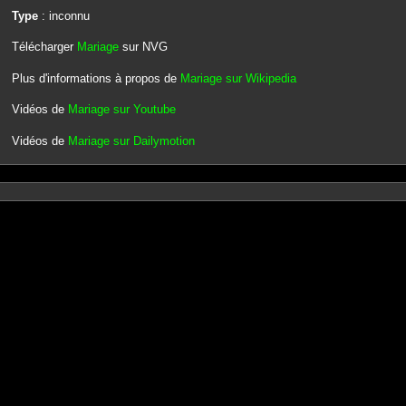
Type
: inconnu
Télécharger
Mariage
sur NVG
Plus d'informations à propos de
Mariage sur Wikipedia
Vidéos de
Mariage sur Youtube
Vidéos de
Mariage sur Dailymotion