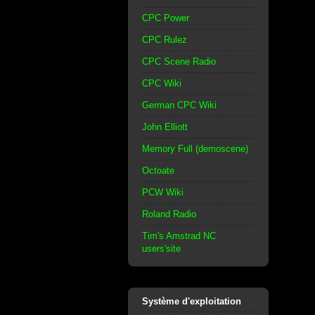
CPC Power
CPC Rulez
CPC Scene Radio
CPC Wiki
German CPC Wiki
John Elliott
Memory Full (demoscene)
Octoate
PCW Wiki
Roland Radio
Tim's Amstrad NC
users'site
Système d'exploitation