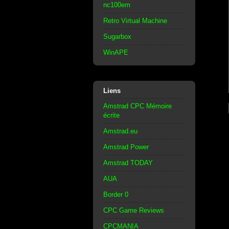
nc100em
Retro Virtual Machine
Sugarbox
WinAPE
Liens
Amstrad CPC Mémoire
écrite
Amstrad.eu
Amstrad Power
Amstrad TODAY
AUA
Border 0
CPC Game Reviews
CPCMANIA