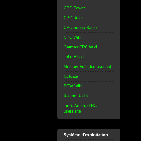
CPC Power
CPC Rulez
CPC Scene Radio
CPC Wiki
German CPC Wiki
John Elliott
Memory Full (demoscene)
Octoate
PCW Wiki
Roland Radio
Tim's Amstrad NC
users'site
Système d'exploitation