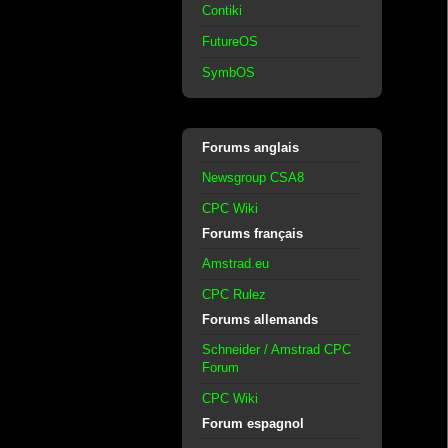
Contiki
FutureOS
SymbOS
Forums anglais
Newsgroup CSA8
CPC Wiki
Forums français
Amstrad.eu
CPC Rulez
Forums allemands
Schneider / Amstrad CPC
Forum
CPC Wiki
Forum espagnol