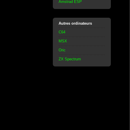
Amstrad ESP
Autres ordinateurs
C64
MSX
Oric
ZX Spectrum