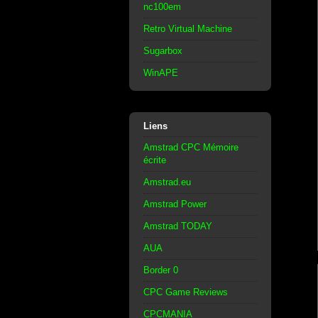
nc100em
Retro Virtual Machine
Sugarbox
WinAPE
Liens
Amstrad CPC Mémoire
écrite
Amstrad.eu
Amstrad Power
Amstrad TODAY
AUA
Border 0
CPC Game Reviews
CPCMANIA